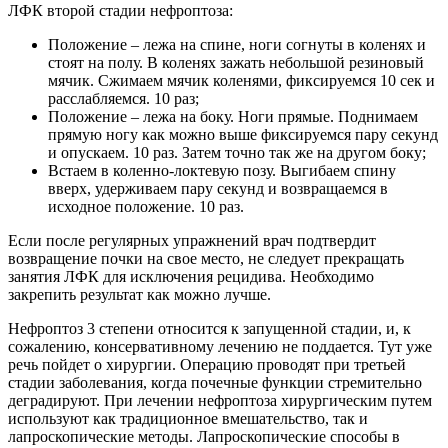
ЛФК второй стадии нефроптоза:
Положение – лежа на спине, ноги согнуты в коленях и
стоят на полу. В коленях зажать небольшой резиновый
мячик. Сжимаем мячик коленями, фиксируемся 10 сек и
расслабляемся. 10 раз;
Положение – лежа на боку. Ноги прямые. Поднимаем
прямую ногу как можно выше фиксируемся пару секунд
и опускаем. 10 раз. Затем точно так же на другом боку;
Встаем в коленно-локтевую позу. Выгибаем спину
вверх, удерживаем пару секунд и возвращаемся в
исходное положение. 10 раз.
Если после регулярных упражнений врач подтвердит
возвращение почки на свое место, не следует прекращать
занятия ЛФК для исключения рецидива. Необходимо
закрепить результат как можно лучше.
Нефроптоз 3 степени относится к запущенной стадии, и, к
сожалению, консервативному лечению не поддается. Тут уже
речь пойдет о хирургии. Операцию проводят при третьей
стадии заболевания, когда почечные функции стремительно
деградируют. При лечении нефроптоза хирургическим путем
используют как традиционное вмешательство, так и
лапроскопические методы. Лапроскопические способы в