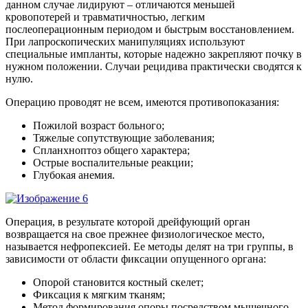
данном случае лидируют – отличаются меньшей
кровопотерей и травматичностью, легким
послеоперационным периодом и быстрым восстановлением.
При лапроскопических манипуляциях используют
специальные импланты, которые надежно закрепляют почку в
нужном положении. Случаи рецидива практически сводятся к
нулю.
Операцию проводят не всем, имеются противопоказания:
Пожилой возраст больного;
Тяжелые сопутствующие заболевания;
Спланхноптоз общего характера;
Острые воспалительные реакции;
Глубокая анемия.
Операция, в результате которой дрейфующий орган
возвращается на свое прежнее физиологическое место,
называется нефропексией. Ее методы делят на три группы, в
зависимости от области фиксации опущенного органа:
Опорой становится костный скелет;
Фиксация к мягким тканям;
Метод формирования опоры посредством мышечного