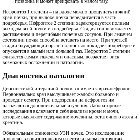
позвонка и может дрейфовать в малом тазу.
Нефроптоз 1 степени – на вдохе можно прощупать нижний
край почки, при выдохе почка передвигается в часть
подреберья. Нефроптоз 2 степени характеризуется полным
выходом всей почки из подреберья. Стадия сопровождается
растяжением и перегибами почечных сосудов. При лежачем
состоянии почка способна вставать на место. При третьей
стадии блуждающий орган полностью покидает подреберье и
опускается в малый или большой таз. Нефроптоз 3 степени
считается самым тяжелым и опасным, возрастает риск
возможных осложнений и патологий.
Диагностика патологии
Диагностикой и терапией почки занимается врач-нефролог.
Первоначально врач выслушивает жалобы больного и
проводит осмотр. При подозрении на нефроптоз им
назначаются дополнительные изучения. Лабораторные
исследования включают в себя анализы крови и мочи,
которые выявляют содержание мочевины, остаточного азота и
креатина.
Обязательным становится УЗИ почек. Это исследование
проводят в горизонтальном и вертикальном состояниях,