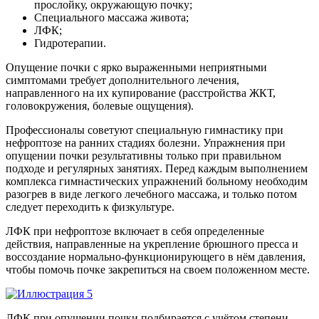
прослойку, окружающую почку;
Специального массажа живота;
ЛФК;
Гидротерапии.
Опущение почки с ярко выраженными неприятными
симптомами требует дополнительного лечения,
направленного на их купирование (расстройства ЖКТ,
головокружения, болевые ощущения).
Профессионалы советуют специальную гимнастику при
нефроптозе на ранних стадиях болезни. Упражнения при
опущении почки результативны только при правильном
подходе и регулярных занятиях. Перед каждым выполнением
комплекса гимнастических упражнений больному необходим
разогрев в виде легкого лечебного массажа, и только потом
следует переходить к физкультуре.
ЛФК при нефроптозе включает в себя определенные
действия, направленные на укрепление брюшного пресса и
воссоздание нормально-функционирующего в нём давления,
чтобы помочь почке закрепиться на своем положенном месте.
ЛФК при опущении почки подбирается с учётом степени