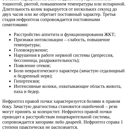
тошнотой, рвотой, повышением температуры или испариной.
Длительность колик варьируется от нескольких секунд до
двух часов или же обретает постоянный характер. Третья
стадия нефроптоза сопровождается постоянными
симптомами:
Расстройство аппетита и функционирования ЖКТ;
Признаки интоксикации – слабость, повышение
температуры;
Головокружение;
Нарушения в работе нервной системы (депрессия,
бессонница, раздражительность);
Появление отеков;
Боли невралгического характера (зачастую седалищный
и бедренный нерв);
Гипертензия;
Интенсивные колики, охватывающие область живота,
паха и бедер.
Нефроптоз правой почки характеризуется болями в правом
боку. Зачастую диагностика становится ошибочной – рези
могут принять за холецистит. Нефроптоз правой почки
приводит к расстройствам пищеварительной системы,
сопровождается запорами либо диареей. Нефроптоз справа 1
степени практически не распознается.