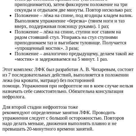
приподнимается), затем фиксируем положение на три
секунды и отдыхаем две минуты. Повтор несколько раз;
Положение – лёжа на спине, под ягодицы кладем валик.
Выполняем упражнение «березка» (тянем ноги и таз
вверх, поддерживая поясницу руками). 1 раз;
Положение – лёжа на спине, ступни ног ставим на
рядом стоявший стул. Упираясь на стул ступнями
приподнимаем таз и выгибаем туловище. Получается
«упрощенный мостик». 3 раза;
Положение – аналогично предыдущему, делаем такой же
«мостик» и задерживаемся на 5 минут. 1 раз.
Этот комплекс ЛФК был разработан А. В. Чихаревым, состоит
из 7 последовательных действий, выполняется в положении
лежа (на кровати, матраце) без посторонней
помощи. Упражнения при нефроптозе ни в коем случае нельзя
назначать себе самостоятельно. Обязательна консультация
нефролога.
Для второй стадии нефроптоза тоже
рекомендуют определенные занятия ЛФК. Проводить
упражнения следует с большой осторожностью. Повторов
надо делать меньше, движения выполнять плавно и не
превышать 20-минутного времени занятий.