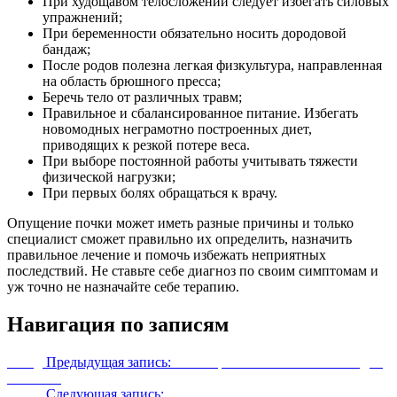
При худощавом телосложении следует избегать силовых
упражнений;
При беременности обязательно носить дородовой
бандаж;
После родов полезна легкая физкультура, направленная
на область брюшного пресса;
Беречь тело от различных травм;
Правильное и сбалансированное питание. Избегать
новомодных неграмотно построенных диет,
приводящих к резкой потере веса.
При выборе постоянной работы учитывать тяжести
физической нагрузки;
При первых болях обращаться к врачу.
Опущение почки может иметь разные причины и только
специалист сможет правильно их определить, назначить
правильное лечение и помочь избежать неприятных
последствий. Не ставьте себе диагноз по своим симптомам и
уж точно не назначайте себе терапию.
Навигация по записям
Назад
Предыдущая запись:
Санатории по лечению бесплодия
в России
Далее
Следующая запись:
Рези, боли при мочеиспускании у