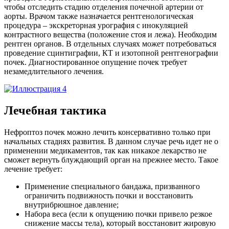
чтобы отследить стадию отделения почечной артерии от
аорты. Врачом также назначается рентгенологическая
процедура – экскреторная урография с инокуляцией
контрастного вещества (положение стоя и лежа). Необходим
рентген органов. В отдельных случаях может потребоваться
проведение сцинтиграфии, КТ и изотопной рентгенографии
почек. Диагностированное опущение почек требует
незамедлительного лечения.
Лечебная тактика
Нефроптоз почек можно лечить консервативно только при
начальных стадиях развития. В данном случае речь идет не о
применении медикаментов, так как никакое лекарство не
сможет вернуть блуждающий орган на прежнее место. Такое
лечение требует:
Применение специального бандажа, призванного
ограничить подвижность почки и восстановить
внутрибрюшное давление;
Набора веса (если к опущению почки привело резкое
снижение массы тела), который восстановит жировую