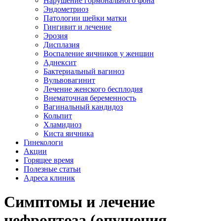
Нарушение гормонального фона
Эндометриоз
Патологии шейки матки
Гингивит и лечение
Эрозия
Дисплазия
Воспаление яичников у женщин
Аднексит
Бактериальный вагиноз
Вульвовагинит
Лечение женского бесплодия
Внематочная беременность
Вагинальный кандидоз
Кольпит
Хламидиоз
Киста яичника
Гинекологи
Акции
Горящее время
Полезные статьи
Адреса клиник
Симптомы и лечение
нефроптоза (опущения