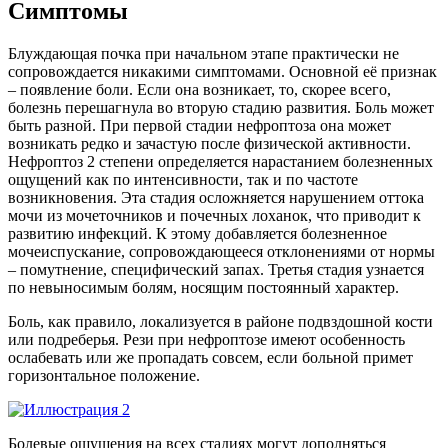
Симптомы
Блуждающая почка при начальном этапе практически не
сопровождается никакими симптомами. Основной её признак
– появление боли. Если она возникает, то, скорее всего,
болезнь перешагнула во вторую стадию развития. Боль может
быть разной. При первой стадии нефроптоза она может
возникать редко и зачастую после физической активности.
Нефроптоз 2 степени определяется нарастанием болезненных
ощущений как по интенсивности, так и по частоте
возникновения. Эта стадия осложняется нарушением оттока
мочи из мочеточников и почечных лоханок, что приводит к
развитию инфекций. К этому добавляется болезненное
мочеиспускание, сопровождающееся отклонениями от нормы
– помутнение, специфический запах. Третья стадия узнается
по невыносимым болям, носящим постоянный характер.
Боль, как правило, локализуется в районе подвздошной кости
или подреберья. Рези при нефроптозе имеют особенность
ослабевать или же пропадать совсем, если больной примет
горизонтальное положение.
Болевые ощущения на всех стадиях могут дополняться