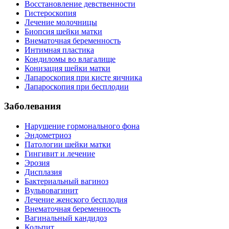
Восстановление девственности
Гистероскопия
Лечение молочницы
Биопсия шейки матки
Внематочная беременность
Интимная пластика
Кондиломы во влагалище
Конизация шейки матки
Лапароскопия при кисте яичника
Лапароскопия при бесплодии
Заболевания
Нарушение гормонального фона
Эндометриоз
Патологии шейки матки
Гингивит и лечение
Эрозия
Дисплазия
Бактериальный вагиноз
Вульвовагинит
Лечение женского бесплодия
Внематочная беременность
Вагинальный кандидоз
Кольпит